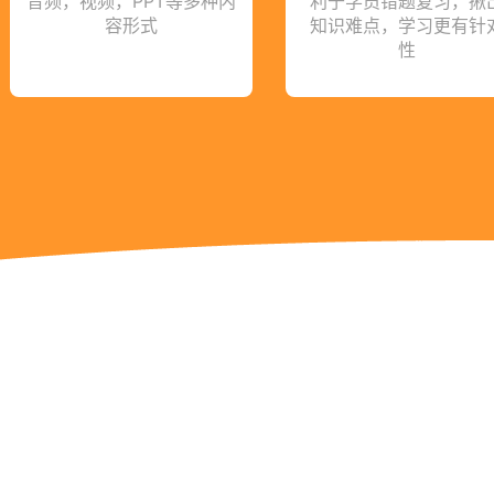
音频，视频，PPT等多种内
利于学员错题复习，揪
容形式
知识难点，学习更有针
性