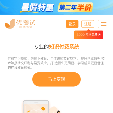
登录
注册
Toggl
navig
3000 考次免费送
专业的
知识付费系统
付费学习模式，为线下教育、个体讲师节省成本， 提升创业效率;技
术嫁接社交红利与裂变效应，打 造招生更简易、学习成果更易督促
的在线教育模式。
马上变现